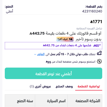
رقم القطعة:
الصنع:
4231160240
أصلي
1771
شامل القيمة المضافة
قسّمها على 4 دفعات ابتداء من
442.75
تصلك
طلب دولي خلال 7 - 15 أيام عمل
الى
الرياض
استمتع برسوم شحن مخفضة ابتداء من
35
أعلمني عند توفر القطعة
توافقية القطعة
وصف المنتج
عروض أخرى (1)
الشركة المصنعة
اسم السيارة
سنة الصنع