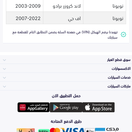
تويوتا
لاند كروزر برادو
2003-2009
تويوتا
اف جي
2007-2022
تزويدنا برقم الهيكل (VIN) في صفحة السلة يضمن التطابق التام للقطعة مع
سيارتك
سوق قطع الغيار
الاكسسوارات
الصدامات و الشبوك
خدمات السيارات
والواجهة
الاكسسوارات
ماركات السيارات
الأكثر مبيعاً
حمل التطبيق الان
المكائن، القيرات
تويوتا
وملحقاتها
لوازم الرحلات
صيانة
طرق الدفع المتاحة
الشمعات
هيونداي
والاصطبات (الاضاءة)