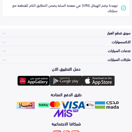
تزويدنا برقم الهيكل (VIN) في صفحة السلة يضمن التطابق التام للقطعة مع
سيارتك
سوق قطع الغيار
الاكسسوارات
الصدامات و الشبوك
خدمات السيارات
والواجهة
الاكسسوارات
ماركات السيارات
الأكثر مبيعاً
حمل التطبيق الان
المكائن، القيرات
تويوتا
وملحقاتها
لوازم الرحلات
صيانة
طرق الدفع المتاحة
الشمعات
هيونداي
والاصطبات (الاضاءة)
اكسسوارات العناية
التلميع والعناية
الفرامل والأقمشة
شبكاتنا الاجتماعية
كيا
الزيوت و السوائل