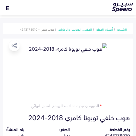
E
الرئيسية
أقسام القطع
العكس، الدفرنس والرمانات
هوب خلفي - 4243178010
*
الصورة توضيحية قد لا تتطابق مع المنتج النهائي
هوب خلفي تويوتا كامري 2018-2024
رقم القطعة:
الصنع:
بلد المنشأ:
4243178010
بديل
ياباني