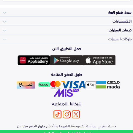
سوق قطع الغيار
الاكسسوارات
الصدامات و الشبوك
خدمات السيارات
والواجهة
الاكسسوارات
ماركات السيارات
الأكثر مبيعاً
حمل التطبيق الان
المكائن، القيرات
تويوتا
وملحقاتها
لوازم الرحلات
صيانة
طرق الدفع المتاحة
الشمعات
هيونداي
والاصطبات (الاضاءة)
اكسسوارات العناية
التلميع والعناية
الفرامل والأقمشة
شبكاتنا الاجتماعية
كيا
الزيوت و السوائل
حماية مقدمة السيارة
الأبواب، الرفرف
خدمة سعّرلي
سياسة الخصوصية
الشروط والأحكام
طرق الدفع
من نحن
نيسان
والكبوت