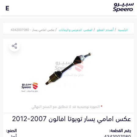
E
الرئيسية
أقسام القطع
العكس، الدفرنس والرمانات
عكس امامي يسار - 4342007080
*
الصورة توضيحية قد لا تتطابق مع المنتج النهائي
عكس امامي يسار تويوتا افالون 2007-2012
رقم القطعة:
الصنع:
4342007080
أصلي