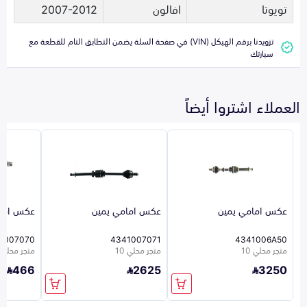
تويوتا
افالون
2007-2012
تزويدنا برقم الهيكل (VIN) في صفحة السلة يضمن التطابق التام للقطعة مع
سيارتك
العملاء اشتروا أيضاً
عكس امامي يمين
عكس امامي يمين
عكس امام
1007070
4341007071
4341006A50
متجر محلي 10
متجر محلي 10
متجر محلي 10
466
2625
3250