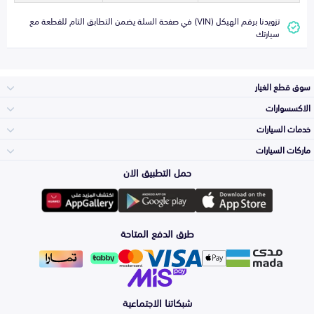
تزويدنا برقم الهيكل (VIN) في صفحة السلة يضمن التطابق التام للقطعة مع
سيارتك
سوق قطع الغيار
الاكسسوارات
الصدامات و الشبوك
خدمات السيارات
والواجهة
الاكسسوارات
ماركات السيارات
الأكثر مبيعاً
حمل التطبيق الان
المكائن، القيرات
تويوتا
وملحقاتها
لوازم الرحلات
صيانة
طرق الدفع المتاحة
الشمعات
هيونداي
والاصطبات (الاضاءة)
اكسسوارات العناية
التلميع والعناية
الفرامل والأقمشة
شبكاتنا الاجتماعية
كيا