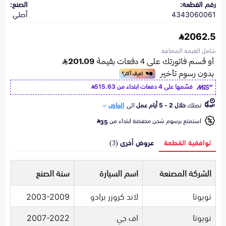
رقم القطعة:
الصنع:
4343060061
أصلي
2062.5
شامل القيمة المضافة
قسّمها على 4 دفعات ابتداء من
515.63
تصلك
خلال 2 - 5 أيام عمل
الى
الرياض
استمتع برسوم شحن مخفضة ابتداء من
35
توافقية القطعة
عروض أخرى (3)
الشركة المصنعة
اسم السيارة
سنة الصنع
تويوتا
لاند كروزر برادو
2003-2009
تويوتا
اف جي
2007-2022