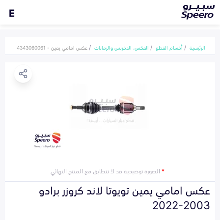
E
الرئيسية
أقسام القطع
العكس، الدفرنس والرمانات
عكس امامي يمين - 4343060061
*
الصورة توضيحية قد لا تتطابق مع المنتج النهائي
عكس امامي يمين تويوتا لاند كروزر برادو
2003-2022