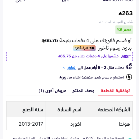
263
شامل القيمة المضافة
خصم 5%
قسّمها على 4 دفعات ابتداء من
65.75
تصلك
خلال 2 - 5 أيام عمل
الى
الرياض
استمتع برسوم شحن مخفضة ابتداء من
35
توافقية القطعة
وصف المنتج
عروض أخرى (1)
الشركة المصنعة
اسم السيارة
سنة الصنع
هوندا
اكورد
2013-2017
تزويدنا برقم الهيكل (VIN) في صفحة السلة يضمن التطابق التام للقطعة مع