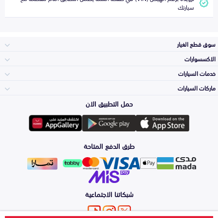
سيارتك
سوق قطع الغيار
الاكسسوارات
الصدامات و الشبوك
خدمات السيارات
والواجهة
الاكسسوارات
ماركات السيارات
الأكثر مبيعاً
حمل التطبيق الان
المكائن، القيرات
تويوتا
وملحقاتها
لوازم الرحلات
صيانة
طرق الدفع المتاحة
الشمعات
هيونداي
والاصطبات (الاضاءة)
اكسسوارات العناية
التلميع والعناية
الفرامل والأقمشة
شبكاتنا الاجتماعية
كيا
الزيوت و السوائل