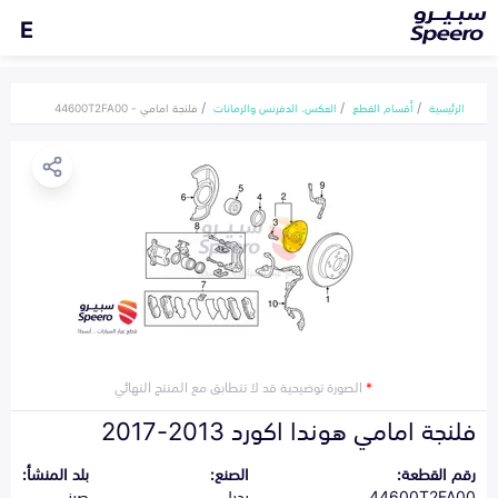
E
الرئيسية
أقسام القطع
العكس، الدفرنس والرمانات
فلنجة امامي - 44600T2FA00
*
الصورة توضيحية قد لا تتطابق مع المنتج النهائي
فلنجة امامي هوندا اكورد 2013-2017
رقم القطعة:
الصنع:
بلد المنشأ:
44600T2FA00
بديل
صيني