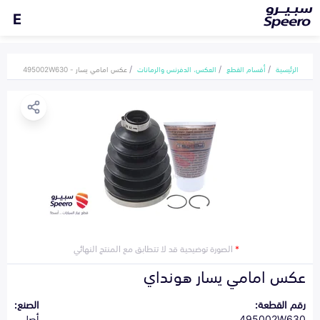
E
الرئيسية
أقسام القطع
العكس، الدفرنس والرمانات
عكس امامي يسار - 495002W630
*
الصورة توضيحية قد لا تتطابق مع المنتج النهائي
عكس امامي يسار هونداي
رقم القطعة:
الصنع:
495002W630
أصلي