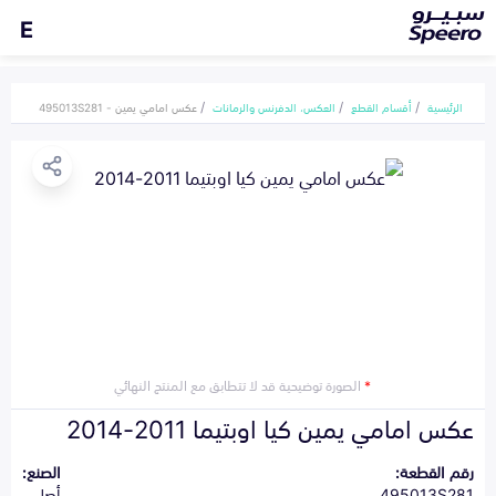
E
الرئيسية
أقسام القطع
العكس، الدفرنس والرمانات
عكس امامي يمين - 495013S281
*
الصورة توضيحية قد لا تتطابق مع المنتج النهائي
عكس امامي يمين كيا اوبتيما 2011-2014
رقم القطعة:
الصنع:
495013S281
أصلي