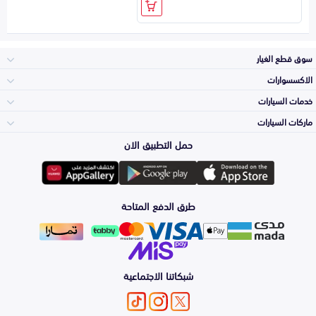
سوق قطع الغيار
الاكسسوارات
الصدامات و الشبوك
خدمات السيارات
والواجهة
الاكسسوارات
ماركات السيارات
الأكثر مبيعاً
حمل التطبيق الان
المكائن، القيرات
Toyota
وملحقاتها
لوازم الرحلات
صيانة
طرق الدفع المتاحة
الشمعات
Hyundai
والاصطبات (الاضاءة)
اكسسوارات العناية
التلميع والعناية
الفرامل والأقمشة
شبكاتنا الاجتماعية
Kia
الزيوت و السوائل
حماية مقدمة السيارة