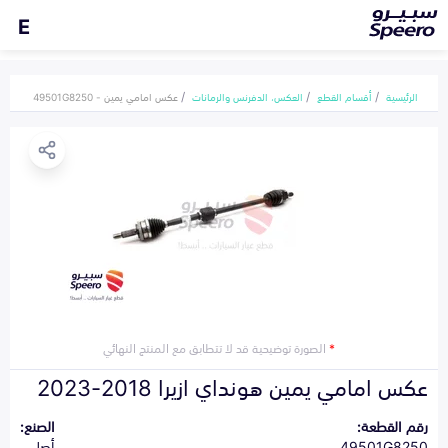
E
الرئيسية
أقسام القطع
العكس، الدفرنس والرمانات
عكس امامي يمين - 49501G8250
*
الصورة توضيحية قد لا تتطابق مع المنتج النهائي
عكس امامي يمين هونداي ازيرا 2018-2023
رقم القطعة:
الصنع:
49501G8250
أصلي