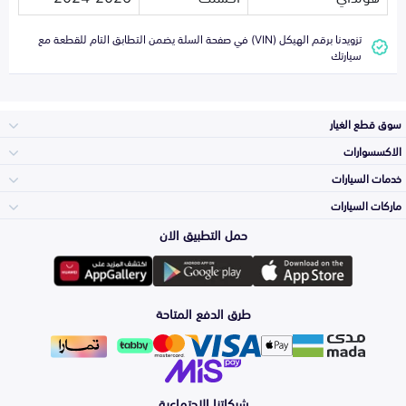
تزويدنا برقم الهيكل (VIN) في صفحة السلة يضمن التطابق التام للقطعة مع
سيارتك
سوق قطع الغيار
الاكسسوارات
الصدامات و الشبوك
خدمات السيارات
والواجهة
الاكسسوارات
ماركات السيارات
الأكثر مبيعاً
حمل التطبيق الان
المكائن، القيرات
Toyota
وملحقاتها
لوازم الرحلات
صيانة
طرق الدفع المتاحة
الشمعات
Hyundai
والاصطبات (الاضاءة)
اكسسوارات العناية
التلميع والعناية
الفرامل والأقمشة
شبكاتنا الاجتماعية
Kia