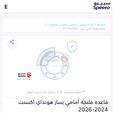
E
الرئيسية
أقسام القطع
العكس، الدفرنس والرمانات
قاعدة فلنجة أمامي يسار - 51715AY500
*
الصورة توضيحية قد لا تتطابق مع المنتج النهائي
قاعدة فلنجة أمامي يسار هونداي اكسنت
2024-2026