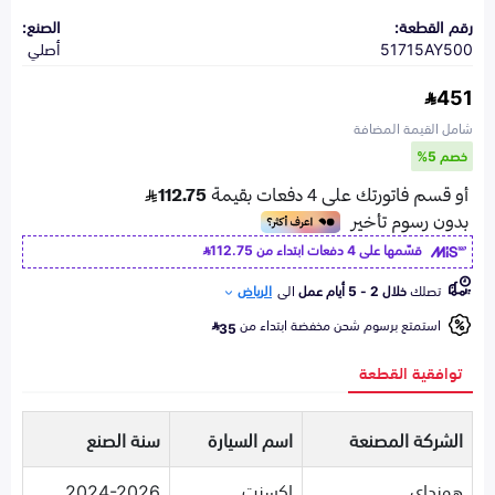
رقم القطعة:
الصنع:
51715AY500
أصلي
451
شامل القيمة المضافة
خصم 5%
قسّمها على 4 دفعات ابتداء من
112.75
تصلك
خلال 2 - 5 أيام عمل
الى
الرياض
استمتع برسوم شحن مخفضة ابتداء من
35
توافقية القطعة
الشركة المصنعة
اسم السيارة
سنة الصنع
هونداي
اكسنت
2024-2026