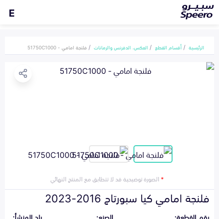
E
الرئيسية
أقسام القطع
العكس، الدفرنس والرمانات
فلنجة امامي - 51750C1000
*
الصورة توضيحية قد لا تتطابق مع المنتج النهائي
فلنجة امامي كيا سبورتاج 2016-2023
رقم القطعة:
الصنع:
بلد المنشأ: