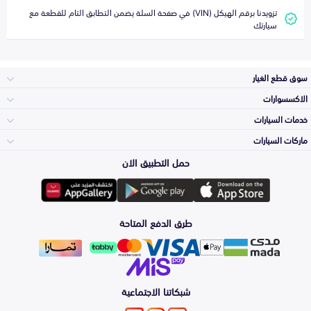
تزويدنا برقم الهيكل (VIN) في صفحة السلة يضمن التطابق التام للقطعة مع
سيارتك
سوق قطع الغيار
الاكسسوارات
الصدامات و الشبوك
خدمات السيارات
والواجهة
الاكسسوارات
ماركات السيارات
Top Selling
حمل التطبيق الان
المكائن، القيرات
تويوتا
وملحقاتها
لوازم الرحلات
Periodic Services
طرق الدفع المتاحة
الشمعات
هيونداي
والاصطبات (الاضاءة)
اكسسوارات العناية
Detailing
Services
الفرامل والأقمشة
شبكاتنا الاجتماعية
كيا
الزيوت و السوائل