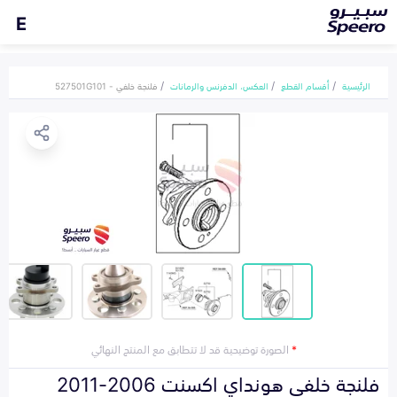
E
الرئيسية
أقسام القطع
العكس، الدفرنس والرمانات
فلنجة خلفي - 527501G101
*
الصورة توضيحية قد لا تتطابق مع المنتج النهائي
فلنجة خلفي هونداي اكسنت 2006-2011