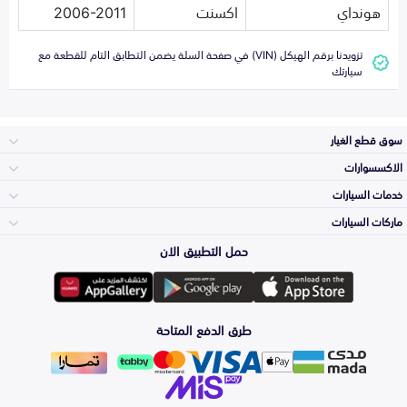
هونداي
اكسنت
2006-2011
تزويدنا برقم الهيكل (VIN) في صفحة السلة يضمن التطابق التام للقطعة مع
سيارتك
سوق قطع الغيار
الاكسسوارات
الصدامات و الشبوك
خدمات السيارات
والواجهة
الاكسسوارات
ماركات السيارات
الأكثر مبيعاً
حمل التطبيق الان
المكائن، القيرات
تويوتا
وملحقاتها
لوازم الرحلات
صيانة
طرق الدفع المتاحة
الشمعات
هيونداي
والاصطبات (الاضاءة)
اكسسوارات العناية
التلميع والعناية