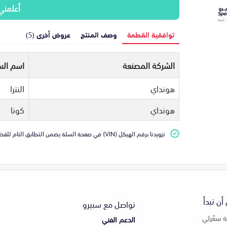
أعلمني
توافقية القطعة
وصف المنتج
عروض أخرى (5)
الشركة المصنعة
اسم الس
هونداي
النترا
هونداي
كونا
تزويدنا برقم الهيكل (VIN) في صفحة السلة يضمن التطابق التام للقطعة مع سيارتك
أن تبدأ
تواصل مع سبيرو
 سعّرلي
الدعم الفني