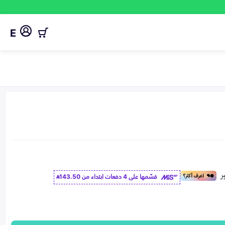
E
قسّمها على 4 دفعات ابتداء من
143.50