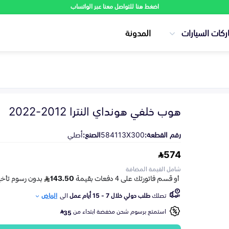
اضغط هنا للتواصل معنا عبر الواتساب
ركات السيارات
المدونة
هوب خلفي هونداي النترا 2012-2022
رقم القطعة:
584113X300
الصنع:
أصلي
574
شامل القيمة المضافة
تصلك
طلب دولي خلال 7 - 15 أيام عمل
الى
الرياض
استمتع برسوم شحن مخفضة ابتداء من
35