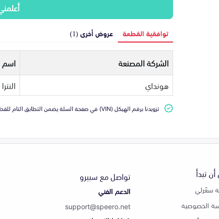
أعلمني
توافقية القطعة
عروض أخرى (1)
الشركة المصنعة
اسم ا
هونداي
النترا
تزويدنا برقم الهيكل (VIN) في صفحة السلة يضمن التطابق التام للقطعة مع سيارتك
أن تبدأ
تواصل مع سبيرو
 سعّرلي
الدعم الفني
ة الخصوصية
support@speero.net