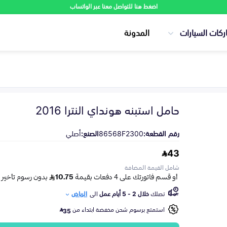
اضغط هنا للتواصل معنا عبر الواتساب
ركات السيارات
المدونة
حامل استبنه هونداي النترا 2016
رقم القطعة:
86568F2300
الصنع:
أصلي
43
شامل القيمة المضافة
تصلك
خلال 2 - 5 أيام عمل
الى
الرياض
استمتع برسوم شحن مخفضة ابتداء من
35