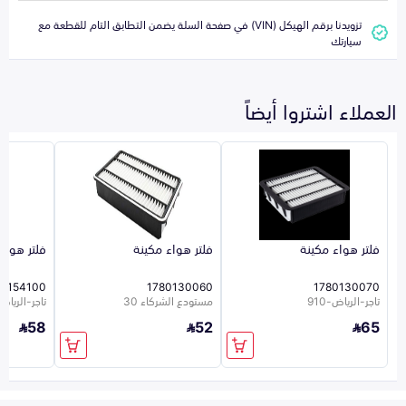
تزويدنا برقم الهيكل (VIN) في صفحة السلة يضمن التطابق التام للقطعة مع
سيارتك
العملاء اشتروا أيضاً
فلتر هواء مكينة
فلتر هواء مكينة
فلتر هواء
80154100
1780130060
1780130070
تاجر-الرياض-910
مستودع الشركاء 30
تاجر-الرياض-7
58
52
65