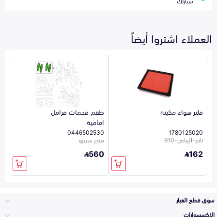
سيارتك
العملاء اشتروا أيضاً
فلتر هواء مكينة
طقم فحمات فرامل
امامية
0446502530
1780125020
تاجر-الرياض-910
متجر سبيرو
560
162
سوق قطع الغيار
الاكسسوارات