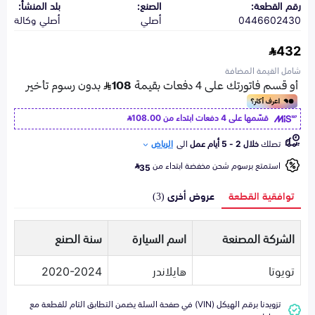
رقم القطعة:
الصنع:
بلد المنشأ:
0446602430
أصلي
أصلي وكالة
432
شامل القيمة المضافة
قسّمها على 4 دفعات ابتداء من
108.00
تصلك
خلال 2 - 5 أيام عمل
الى
الرياض
استمتع برسوم شحن مخفضة ابتداء من
35
توافقية القطعة
عروض أخرى (3)
الشركة المصنعة
اسم السيارة
سنة الصنع
تويوتا
هايلاندر
2020-2024
تزويدنا برقم الهيكل (VIN) في صفحة السلة يضمن التطابق التام للقطعة مع