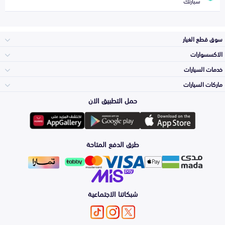
سيارتك
سوق قطع الغيار
الاكسسوارات
الصدامات و الشبوك
خدمات السيارات
والواجهة
الاكسسوارات
ماركات السيارات
الأكثر مبيعاً
حمل التطبيق الان
المكائن، القيرات
Toyota
وملحقاتها
لوازم الرحلات
صيانة
طرق الدفع المتاحة
الشمعات
Hyundai
والاصطبات (الاضاءة)
اكسسوارات العناية
التلميع والعناية
الفرامل والأقمشة
شبكاتنا الاجتماعية
Kia
الزيوت و السوائل
حماية مقدمة السيارة