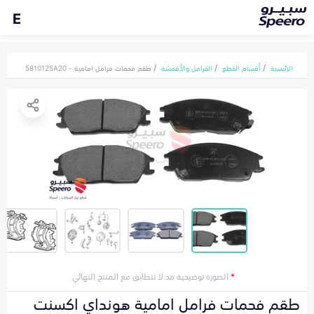
E
الرئيسية
أقسام القطع
الفرامل والأقمشة
طقم فحمات فرامل امامية - 5810125A20
*
الصورة توضيحية قد لا تتطابق مع المنتج النهائي
طقم فحمات فرامل امامية هونداي اكسنت