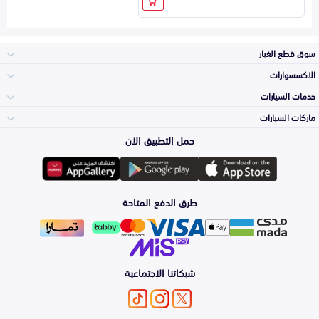
سوق قطع الغيار
الاكسسوارات
الصدامات و الشبوك
خدمات السيارات
والواجهة
الاكسسوارات
ماركات السيارات
الأكثر مبيعاً
حمل التطبيق الان
المكائن، القيرات
تويوتا
وملحقاتها
لوازم الرحلات
صيانة
طرق الدفع المتاحة
الشمعات
هيونداي
والاصطبات (الاضاءة)
اكسسوارات العناية
التلميع والعناية
الفرامل والأقمشة
شبكاتنا الاجتماعية
كيا
الزيوت و السوائل
اصلاح الطلاء
والصدمات