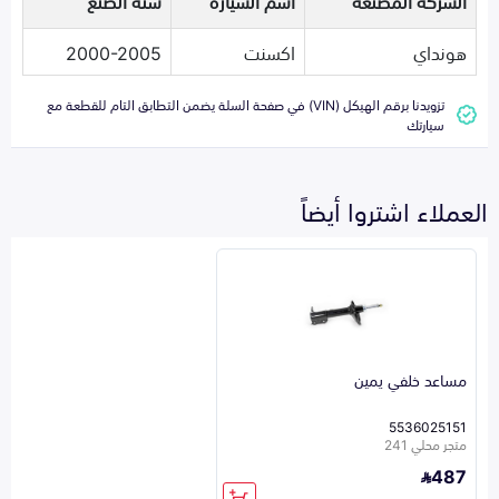
الشركة المصنعة
اسم السيارة
سنة الصنع
هونداي
اكسنت
2000-2005
تزويدنا برقم الهيكل (VIN) في صفحة السلة يضمن التطابق التام للقطعة مع
سيارتك
العملاء اشتروا أيضاً
مساعد خلفي يمين
5536025151
متجر محلي 241
487