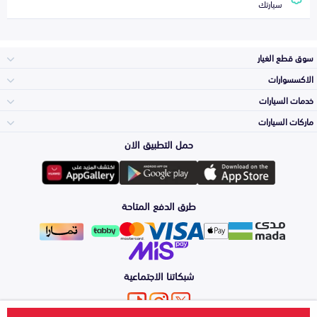
سيارتك
سوق قطع الغيار
الاكسسوارات
الصدامات و الشبوك
خدمات السيارات
والواجهة
الاكسسوارات
ماركات السيارات
الأكثر مبيعاً
حمل التطبيق الان
المكائن، القيرات
تويوتا
وملحقاتها
لوازم الرحلات
صيانة
طرق الدفع المتاحة
الشمعات
هيونداي
والاصطبات (الاضاءة)
اكسسوارات العناية
التلميع والعناية
الفرامل والأقمشة
شبكاتنا الاجتماعية
كيا
الزيوت و السوائل
اصلاح الطلاء