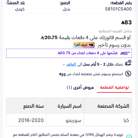
رقم القطعة:
الصنع:
بلد المنشأ:
58101C5A00
بديل
كوري
83
شامل القيمة المضافة
قسّمها على 4 دفعات ابتداء من
20.75
تصلك
خلال 2 - 5 أيام عمل
الى
الرياض
استمتع برسوم شحن مخفضة ابتداء من
35
توافقية القطعة
عروض أخرى (1)
الشركة المصنعة
اسم السيارة
سنة الصنع
كيا
سورينتو
2016-2020
تزويدنا برقم الهيكل (VIN) في صفحة السلة يضمن التطابق التام للقطعة مع