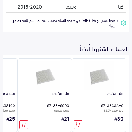
كيا
اوبتيما
2016-2020
تزويدنا برقم الهيكل (VIN) في صفحة السلة يضمن التطابق التام للقطعة مع
سيارتك
العملاء اشتروا أيضاً
فلتر مكيف
فلتر مكيف
فلتر هواء
1133S100
97133A9000
971333SAA0
تاجر-جدة-923
متجر سبيرو
متجر محلي 26
25
21
30