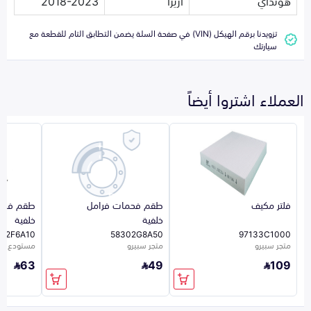
هونداي
ازيرا
2018-2023
تزويدنا برقم الهيكل (VIN) في صفحة السلة يضمن التطابق التام للقطعة مع
سيارتك
العملاء اشتروا أيضاً
فلتر مكيف
طقم فحمات فرامل
طقم فحم
خلفية
خلفية
02F6A10
58302G8A50
97133C1000
متجر سبيرو
متجر سبيرو
مستودع ال
63
49
109