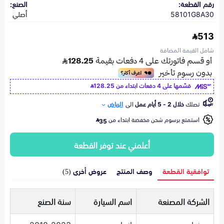
رقم القطعة:
الصنع:
58101G8A30
أصلي
513
شامل القيمة المضافة
قسّمها على 4 دفعات ابتداء من
128.25
تصلك
خلال 2 - 5 أيام عمل
الى
الرياض
استمتع برسوم شحن مخفضة ابتداء من
35
أعلمني عند توفر القطعة
توافقية القطعة
وصف المنتج
عروض أخرى (5)
الشركة المصنعة
اسم السيارة
سنة الصنع