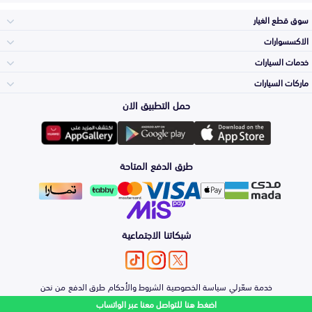
سوق قطع الغيار
الاكسسوارات
الصدامات و الشبوك
خدمات السيارات
والواجهة
الاكسسوارات
ماركات السيارات
الأكثر مبيعاً
حمل التطبيق الان
المكائن، القيرات
تويوتا
وملحقاتها
لوازم الرحلات
صيانة
طرق الدفع المتاحة
الشمعات
هيونداي
والاصطبات (الاضاءة)
اكسسوارات العناية
التلميع والعناية
الفرامل والأقمشة
شبكاتنا الاجتماعية
كيا
الزيوت و السوائل
حماية مقدمة السيارة
الأبواب، الرفرف
خدمة سعّرلي
سياسة الخصوصية
الشروط والأحكام
طرق الدفع
من نحن
نيسان
والكبوت
اضغط هنا للتواصل معنا عبر الواتساب