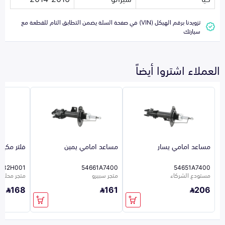
تزويدنا برقم الهيكل (VIN) في صفحة السلة يضمن التطابق التام للقطعة مع
سيارتك
العملاء اشتروا أيضاً
مساعد امامي يسار
مساعد امامي يمين
فلتر مكيف
332H001
54661A7400
54651A7400
مستودع الشركاء
متجر سبيرو
متجر محلي 241
168
161
206