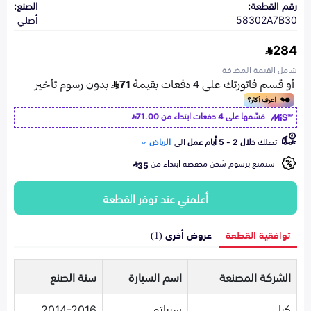
رقم القطعة:
الصنع:
58302A7B30
أصلي
284
شامل القيمة المضافة
قسّمها على 4 دفعات ابتداء من
71.00
تصلك
خلال 2 - 5 أيام عمل
الى
الرياض
استمتع برسوم شحن مخفضة ابتداء من
35
أعلمني عند توفر القطعة
توافقية القطعة
عروض أخرى (1)
الشركة المصنعة
اسم السيارة
سنة الصنع
كيا
سيراتو
2014-2016