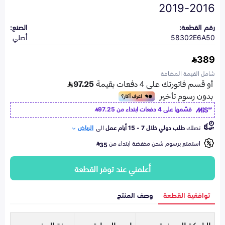
2016-2019
رقم القطعة:
الصنع:
58302E6A50
أصلي
389
شامل القيمة المضافة
قسّمها على 4 دفعات ابتداء من
97.25
تصلك
طلب دولي خلال 7 - 15 أيام عمل
الى
الرياض
استمتع برسوم شحن مخفضة ابتداء من
35
أعلمني عند توفر القطعة
توافقية القطعة
وصف المنتج