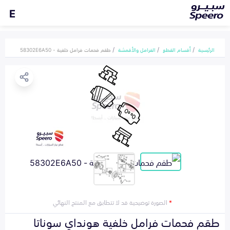
E
الرئيسية
أقسام القطع
الفرامل والأقمشة
طقم فحمات فرامل خلفية - 58302E6A50
*
الصورة توضيحية قد لا تتطابق مع المنتج النهائي
طقم فحمات فرامل خلفية هونداي سوناتا