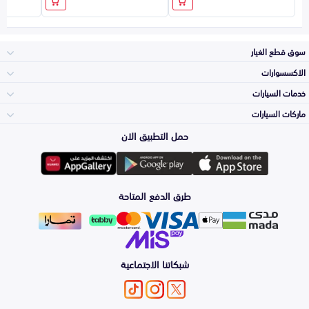
سوق قطع الغيار
الاكسسوارات
الصدامات و الشبوك
خدمات السيارات
والواجهة
الاكسسوارات
ماركات السيارات
الأكثر مبيعاً
حمل التطبيق الان
المكائن، القيرات
تويوتا
وملحقاتها
لوازم الرحلات
صيانة
طرق الدفع المتاحة
الشمعات
هيونداي
والاصطبات (الاضاءة)
اكسسوارات العناية
التلميع والعناية
الفرامل والأقمشة
شبكاتنا الاجتماعية
كيا
الزيوت و السوائل
حماية مقدمة السيارة