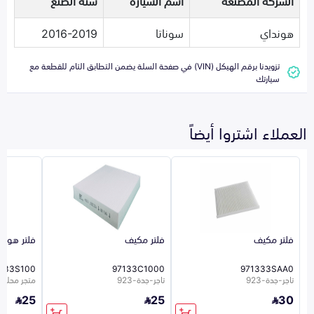
الشركة المصنعة
اسم السيارة
سنة الصنع
هونداي
سوناتا
2016-2019
تزويدنا برقم الهيكل (VIN) في صفحة السلة يضمن التطابق التام للقطعة مع
سيارتك
العملاء اشتروا أيضاً
فلتر مكيف
فلتر مكيف
فلتر هواء
1133S100
97133C1000
971333SAA0
تاجر-جدة-923
تاجر-جدة-923
متجر محلي 26
25
25
30