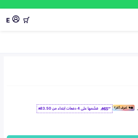
E
قسّمها على 4 دفعات ابتداء من
83.50