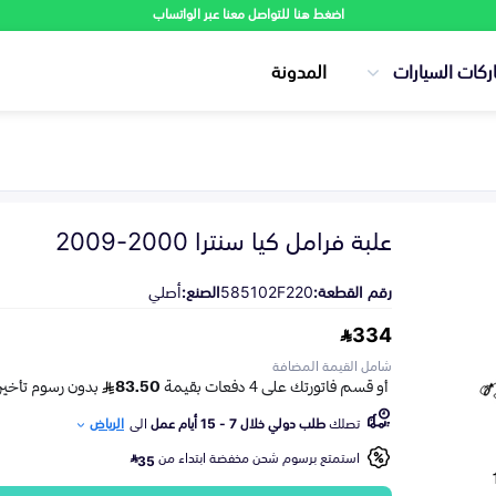
اضغط هنا للتواصل معنا عبر الواتساب
ركات السيارات
المدونة
علبة فرامل كيا سنترا 2000-2009
رقم القطعة:
585102F220
الصنع:
أصلي
334
شامل القيمة المضافة
تصلك
طلب دولي خلال 7 - 15 أيام عمل
الى
الرياض
استمتع برسوم شحن مخفضة ابتداء من
35