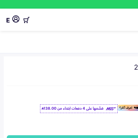
E
قسّمها على 4 دفعات ابتداء من
138.00