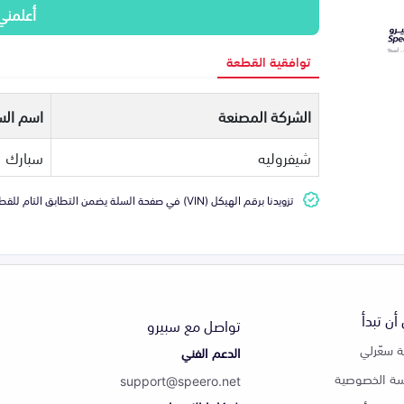
أعلمني
توافقية القطعة
الشركة المصنعة
اسم الس
شيفروليه
سبارك
تزويدنا برقم الهيكل (VIN) في صفحة السلة يضمن التطابق التام للقطعة مع سيارتك
أن تبدأ
تواصل مع سبيرو
 سعّرلي
الدعم الفني
ة الخصوصية
support@speero.net