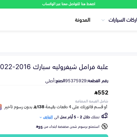
اضغط هنا للتواصل معنا عبر الواتساب
ركات السيارات
المدونة
علبة فرامل شيفروليه سبارك 2016-2022
رقم القطعة:
95375929
الصنع:
أصلي
552
شامل القيمة المضافة
تصلك
خلال 2 - 5 أيام عمل
الى
الرياض
استمتع برسوم شحن مخفضة ابتداء من
35