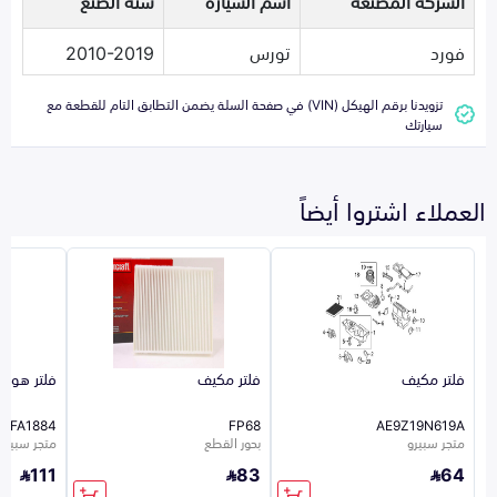
الشركة المصنعة
اسم السيارة
سنة الصنع
فورد
تورس
2010-2019
تزويدنا برقم الهيكل (VIN) في صفحة السلة يضمن التطابق التام للقطعة مع
سيارتك
العملاء اشتروا أيضاً
فلتر مكيف
فلتر مكيف
فلتر هواء
FA1884
FP68
AE9Z19N619A
متجر سبيرو
بحور القطع
متجر سبيرو
111
83
64