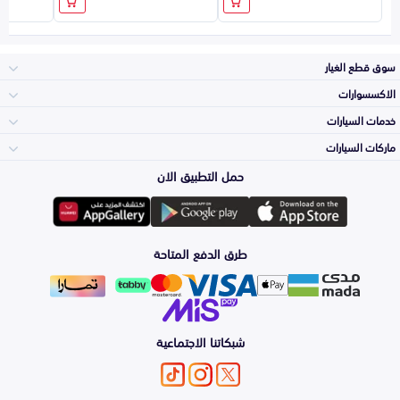
سوق قطع الغيار
الاكسسوارات
الصدامات و الشبوك
خدمات السيارات
والواجهة
الاكسسوارات
ماركات السيارات
الأكثر مبيعاً
حمل التطبيق الان
المكائن، القيرات
تويوتا
وملحقاتها
لوازم الرحلات
صيانة
طرق الدفع المتاحة
الشمعات
هيونداي
والاصطبات (الاضاءة)
اكسسوارات العناية
التلميع والعناية
الفرامل والأقمشة
شبكاتنا الاجتماعية
كيا
الزيوت و السوائل
اصلاح الطلاء
والصدمات