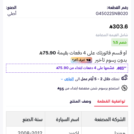
رقم القطعة:
الصنع:
G45022SNB020
أصلي
303.6
شامل القيمة المضافة
خصم 5%
قسّمها على 4 دفعات ابتداء من
75.90
تصلك
خلال 2 - 5 أيام عمل
الى
الرياض
استمتع برسوم شحن مخفضة ابتداء من
35
توافقية القطعة
وصف المنتج
الشركة المصنعة
اسم السيارة
سنة الصنع
هوندا
اكورد
2008-2012