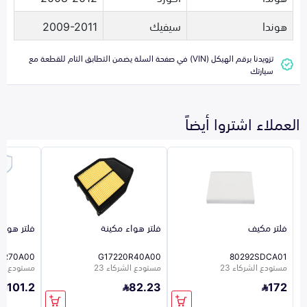
هوندا
سيفيك
2009-2011
تزويدنا برقم الهيكل (VIN) في صفحة السلة يضمن التطابق التام للقطعة مع
سيارتك
العملاء اشتروا أيضاً
فلتر مكيف
فلتر هواء مكينة
فلتر هواء
0R70A00
G17220R40A00
80292SDCA01
مستودع الشركاء 23
مستودع الشركاء 23
مستودع الشر
101.2
82.23
172