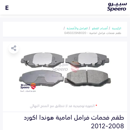
E
الرئيسية
أقسام القطع
الفرامل والأقمشة
طقم فحمات فرامل امامية - G45022SNB020
*
الصورة توضيحية قد لا تتطابق مع المنتج النهائي
طقم فحمات فرامل امامية هوندا اكورد
2008-2012