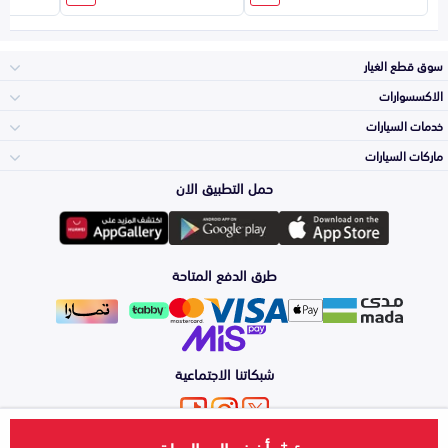
سوق قطع الغيار
الاكسسوارات
الصدامات و الشبوك
خدمات السيارات
والواجهة
الاكسسوارات
ماركات السيارات
الأكثر مبيعاً
حمل التطبيق الان
المكائن، القيرات
تويوتا
وملحقاتها
لوازم الرحلات
صيانة
طرق الدفع المتاحة
الشمعات
هيونداي
والاصطبات (الاضاءة)
اكسسوارات العناية
التلميع والعناية
الفرامل والأقمشة
شبكاتنا الاجتماعية
كيا
الزيوت و السوائل
حماية مقدمة السيارة
الأبواب، الرفرف