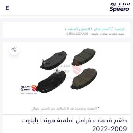
E
الرئيسية
أقسام القطع
الفرامل والأقمشة
طقم فحمات فرامل امامية - G45022SZAA01
*
الصورة توضيحية قد لا تتطابق مع المنتج النهائي
طقم فحمات فرامل امامية هوندا بايلوت
2009-2022