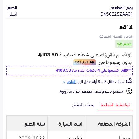
رقم القطعة:
الصنع:
G45022SZAA01
أصلي
414
شامل القيمة المضافة
خصم 5%
قسّمها على 4 دفعات ابتداء من
103.50
تصلك
خلال 2 - 5 أيام عمل
الى
الرياض
استمتع برسوم شحن مخفضة ابتداء من
35
توافقية القطعة
وصف المنتج
الشركة المصنعة
اسم السيارة
سنة الصنع
هوندا
بايلوت
2009-2022