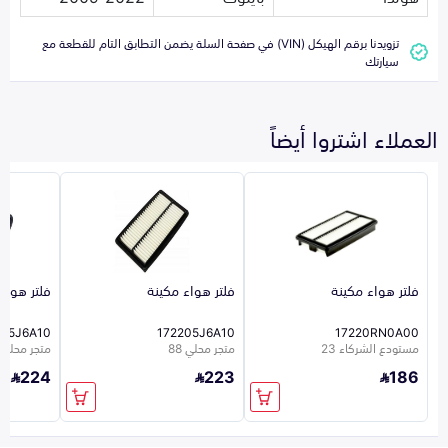
تزويدنا برقم الهيكل (VIN) في صفحة السلة يضمن التطابق التام للقطعة مع
سيارتك
العملاء اشتروا أيضاً
فلتر هواء مكينة
فلتر هواء مكينة
فلتر هواء
05J6A10
172205J6A10
17220RN0A00
مستودع الشركاء 23
متجر محلي 88
متجر محلي 88
224
223
186