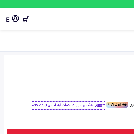
E
قسّمها على 4 دفعات ابتداء من
322.50