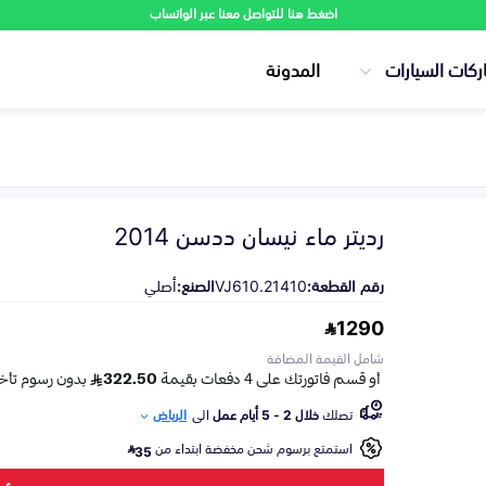
اضغط هنا للتواصل معنا عبر الواتساب
ركات السيارات
المدونة
رديتر ماء نيسان ددسن 2014
رقم القطعة:
21410.VJ610
الصنع:
أصلي
1290
شامل القيمة المضافة
تصلك
خلال 2 - 5 أيام عمل
الى
الرياض
استمتع برسوم شحن مخفضة ابتداء من
35