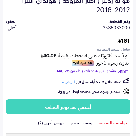
2012-2016
رقم القطعة:
الصنع:
253503X000
أصلي
161
شامل القيمة المضافة
قسّمها على 4 دفعات ابتداء من
40.25
تصلك
خلال 2 - 5 أيام عمل
الى
الرياض
استمتع برسوم شحن مخفضة ابتداء من
35
أعلمني عند توفر القطعة
توافقية القطعة
وصف المنتج
عروض أخرى (2)