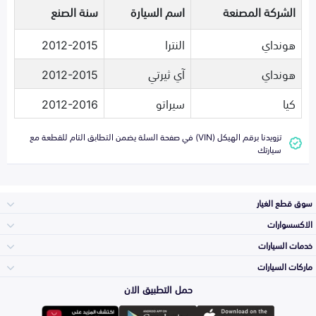
الشركة المصنعة
اسم السيارة
سنة الصنع
هونداي
النترا
2012-2015
هونداي
آي ثيرتي
2012-2015
كيا
سيراتو
2012-2016
تزويدنا برقم الهيكل (VIN) في صفحة السلة يضمن التطابق التام للقطعة مع
سيارتك
سوق قطع الغيار
الاكسسوارات
الصدامات و الشبوك
خدمات السيارات
والواجهة
الاكسسوارات
ماركات السيارات
الأكثر مبيعاً
حمل التطبيق الان
المكائن، القيرات
تويوتا
وملحقاتها