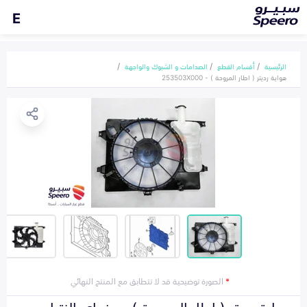
E
الرئيسية
أقسام القطع
الصدامات و الشبوك والواجهة
هواية رديتر ( اطار المروحة ) - 253503X000
*
الصورة توضيحية قد لا تتطابق مع المنتج النهائي
هواية رديتر ( اطار المروحة ) هونداي النترا