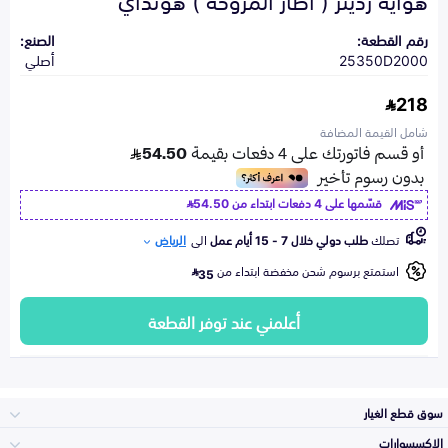
رقم القطعة:
الصنع:
25350D2000
أصلي
218
شامل القيمة المضافة
قسّمها على 4 دفعات ابتداء من
54.50
تصلك
طلب دولي خلال 7 - 15 أيام عمل
الى
الرياض
استمتع برسوم شحن مخفضة ابتداء من
35
أعلمني عند توفر القطعة
سوق قطع الغيار
الاكسسوارات