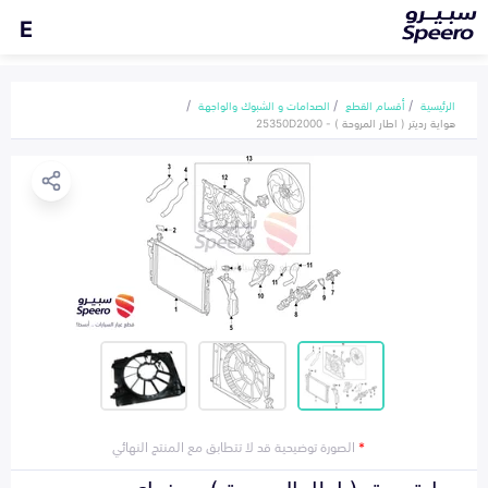
E
الرئيسية
أقسام القطع
الصدامات و الشبوك والواجهة
هواية رديتر ( اطار المروحة ) - 25350D2000
*
الصورة توضيحية قد لا تتطابق مع المنتج النهائي
هواية رديتر ( اطار المروحة ) هونداي