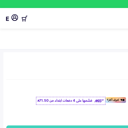
E
قسّمها على 4 دفعات ابتداء من
71.50