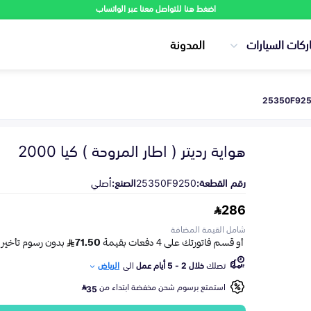
اضغط هنا للتواصل معنا عبر الواتساب
ركات السيارات
المدونة
هواية رديتر ( اطار المروحة ) كيا 2000
رقم القطعة:
25350F9250
الصنع:
أصلي
286
شامل القيمة المضافة
تصلك
خلال 2 - 5 أيام عمل
الى
الرياض
استمتع برسوم شحن مخفضة ابتداء من
35