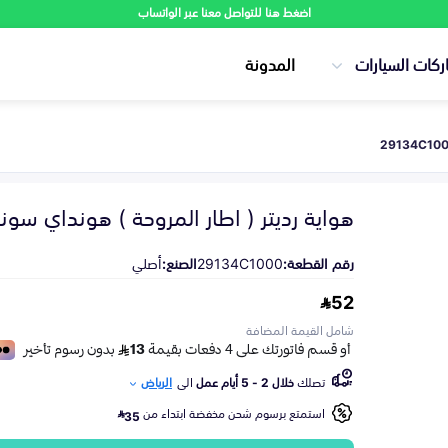
اضغط هنا للتواصل معنا عبر الواتساب
ركات السيارات
المدونة
هواية رديتر ( اطار المروحة ) هونداي سوناتا 15
رقم القطعة:
29134C1000
الصنع:
أصلي
52
شامل القيمة المضافة
تصلك
خلال 2 - 5 أيام عمل
الى
الرياض
استمتع برسوم شحن مخفضة ابتداء من
35