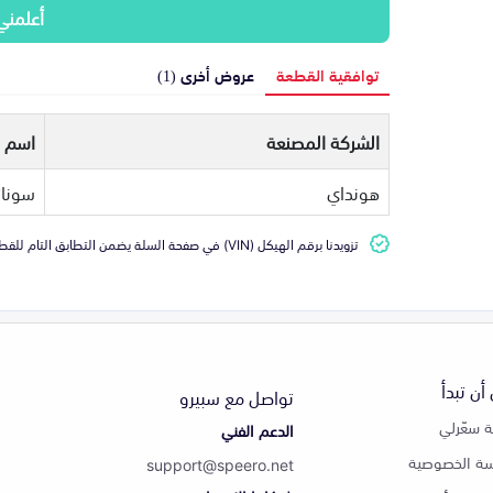
أعلمني
توافقية القطعة
عروض أخرى (1)
الشركة المصنعة
اسم ا
هونداي
سونات
تزويدنا برقم الهيكل (VIN) في صفحة السلة يضمن التطابق التام للقطعة مع سيارتك
أن تبدأ
تواصل مع سبيرو
 سعّرلي
الدعم الفني
ة الخصوصية
support@speero.net