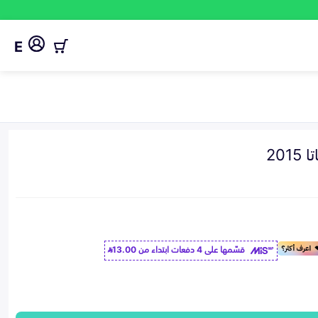
E
20
قسّمها على 4 دفعات ابتداء من
13.00