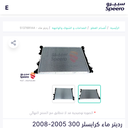
E
الرئيسية
أقسام القطع
الصدامات و الشبوك والواجهة
رديتر ماء - 5137691AA
*
الصورة توضيحية قد لا تتطابق مع المنتج النهائي
رديتر ماء كرايسلر 300 2005-2008