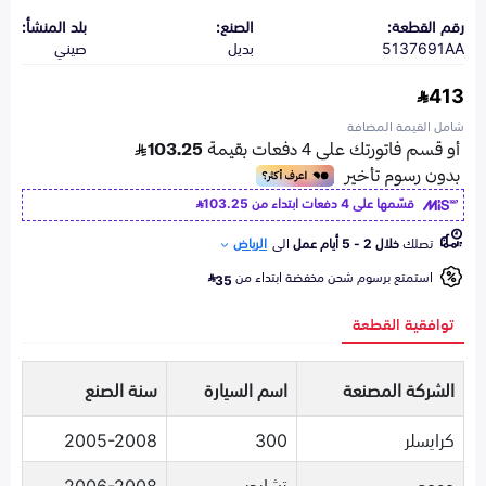
رقم القطعة:
الصنع:
بلد المنشأ:
5137691AA
بديل
صيني
413
شامل القيمة المضافة
قسّمها على 4 دفعات ابتداء من
103.25
تصلك
خلال 2 - 5 أيام عمل
الى
الرياض
استمتع برسوم شحن مخفضة ابتداء من
35
توافقية القطعة
الشركة المصنعة
اسم السيارة
سنة الصنع
كرايسلر
300
2005-2008
دودج
تشارجر
2006-2008