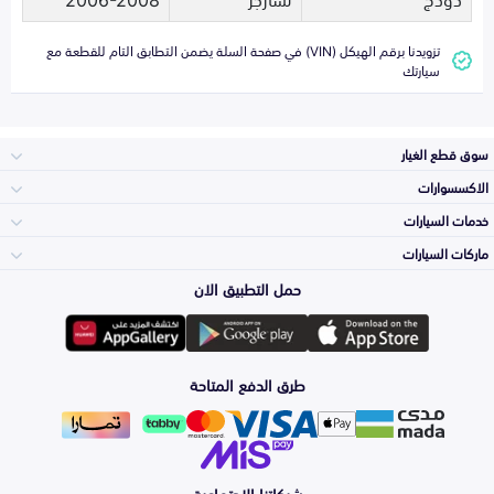
تزويدنا برقم الهيكل (VIN) في صفحة السلة يضمن التطابق التام للقطعة مع
سيارتك
سوق قطع الغيار
الاكسسوارات
الصدامات و الشبوك
خدمات السيارات
والواجهة
الاكسسوارات
ماركات السيارات
الأكثر مبيعاً
حمل التطبيق الان
المكائن، القيرات
Toyota
وملحقاتها
لوازم الرحلات
صيانة
طرق الدفع المتاحة
الشمعات
Hyundai
والاصطبات (الاضاءة)
اكسسوارات العناية
التلميع والعناية
الفرامل والأقمشة
شبكاتنا الاجتماعية
Kia