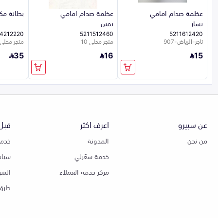
عظمة صدام امامي
عظمة صدام امامي
بطانة مكي
يسار
يمين
4212220
5211512460
5211612420
تاجر-الرياض-907
متجر محلي 10
متجر محلي 10
35
16
15
عن سبيرو
اعرف اكثر
قبل 
من نحن
المدونة
خدمة
خدمة سعّرلي
سياس
مركز خدمة العملاء
الشر
طرق 