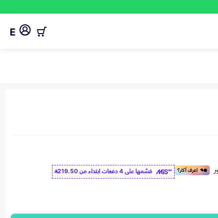
E
قسّمها على 4 دفعات ابتداء من
219.50