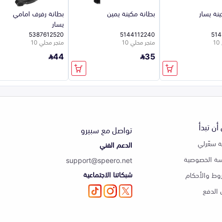
نة يسار
بطانة مكينة يمين
بطانة رفرف امامي
يسار
5387612520
5144112240
514
متجر محلي 10
متجر محلي 10
44
35
أن تبدأ
تواصل مع سبيرو
 سعّرلي
الدعم الفني
ة الخصوصية
support@speero.net
شبكاتنا الاجتماعية
وط والأحكام
الدفع