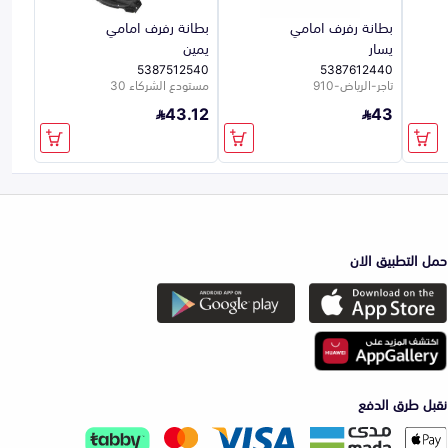
بطانة رفرف امامي
بطانة رفرف امامي
يسار
يمين
5387512540
5387612440
تاجر-الرياض-910
مستودع الشركاء 30
43.12
43
حمل التطبيق الان
نقبل طرق الدفع