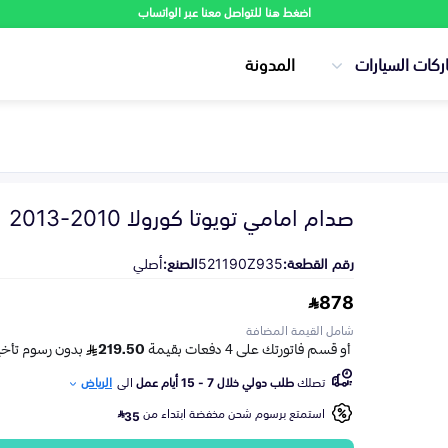
اضغط هنا للتواصل معنا عبر الواتساب
ركات السيارات
المدونة
صدام امامي تويوتا كورولا 2010-2013
رقم القطعة:
521190Z935
الصنع:
أصلي
878
شامل القيمة المضافة
تصلك
طلب دولي خلال 7 - 15 أيام عمل
الى
الرياض
استمتع برسوم شحن مخفضة ابتداء من
35