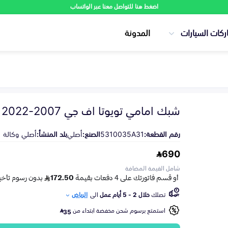
اضغط هنا للتواصل معنا عبر الواتساب
ركات السيارات
المدونة
شبك امامي تويوتا اف جي 2007-2022
رقم القطعة:
5310035A31
الصنع:
أصلي
بلد المنشأ:
أصلي وكالة
690
شامل القيمة المضافة
تصلك
خلال 2 - 5 أيام عمل
الى
الرياض
استمتع برسوم شحن مخفضة ابتداء من
35