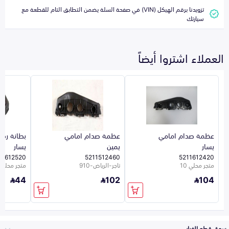
تزويدنا برقم الهيكل (VIN) في صفحة السلة يضمن التطابق التام للقطعة مع
سيارتك
العملاء اشتروا أيضاً
عظمة صدام امامي
عظمة صدام امامي
بطانة رف
يسار
يمين
يسار
87612520
5211512460
5211612420
متجر محلي 10
تاجر-الرياض-910
متجر محلي 10
44
102
104
سوق قطع الغيار