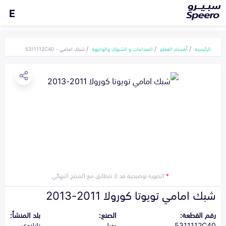
E
الرئيسية
أقسام القطع
الصدامات و الشبوك والواجهة
شبك امامي - 5311112C40
*
الصورة توضيحية قد لا تتطابق مع المنتج النهائي
شبك امامي تويوتا كورولا 2011-2013
رقم القطعة:
الصنع:
بلد المنشأ:
5311112C40
بديل
تايلندي