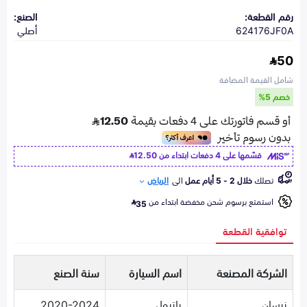
رقم القطعة:
الصنع:
624176JF0A
أصلي
50
شامل القيمة المضافة
خصم 5%
قسّمها على 4 دفعات ابتداء من
12.50
تصلك
خلال 2 - 5 أيام عمل
الى
الرياض
استمتع برسوم شحن مخفضة ابتداء من
35
توافقية القطعة
الشركة المصنعة
اسم السيارة
سنة الصنع
نيسان
باترول
2020-2024