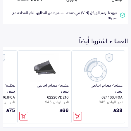
تزويدنا برقم الهيكل (VIN) في صفحة السلة يضمن التطابق التام للقطعة مع
سيارتك
العملاء اشتروا أيضاً
عظمة صدام امامي
عظمة صدام امامي
عظمة صدا
يمين
يمين
يمين
206JF0A
62220VD210
624166JF0A
تاجر-الرياض-945
تاجر-الرياض-945
تاجر-الرياض-5
75
66
38