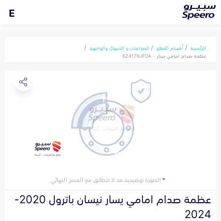
E
الرئيسية
أقسام القطع
الصدامات و الشبوك والواجهة
عظمة صدام امامي يسار - 624176JF0A
*
الصورة توضيحية قد لا تتطابق مع المنتج النهائي
عظمة صدام امامي يسار نيسان باترول 2020-
2024