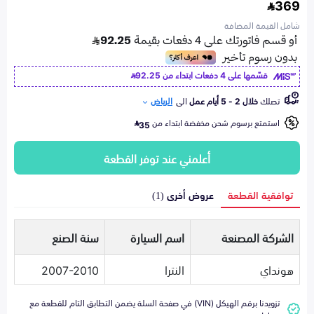
369
شامل القيمة المضافة
قسّمها على 4 دفعات ابتداء من
92.25
تصلك
خلال 2 - 5 أيام عمل
الى
الرياض
استمتع برسوم شحن مخفضة ابتداء من
35
أعلمني عند توفر القطعة
توافقية القطعة
عروض أخرى (1)
الشركة المصنعة
اسم السيارة
سنة الصنع
هونداي
النترا
2007-2010
تزويدنا برقم الهيكل (VIN) في صفحة السلة يضمن التطابق التام للقطعة مع