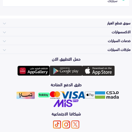
سيارتك
سوق قطع الغيار
الاكسسوارات
الصدامات و الشبوك
خدمات السيارات
والواجهة
الاكسسوارات
ماركات السيارات
الأكثر مبيعاً
حمل التطبيق الان
المكائن، القيرات
تويوتا
وملحقاتها
لوازم الرحلات
صيانة
طرق الدفع المتاحة
الشمعات
هيونداي
والاصطبات (الاضاءة)
اكسسوارات العناية
التلميع والعناية
الفرامل والأقمشة
شبكاتنا الاجتماعية
كيا
الزيوت و السوائل
اصلاح الطلاء
والصدمات