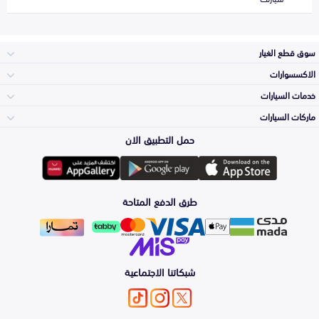
سوق قطع الغيار
الاكسسوارات
الصدامات و الشبوك
خدمات السيارات
والواجهة
الاكسسوارات
ماركات السيارات
الأكثر مبيعاً
حمل التطبيق الان
المكائن، القيرات
تويوتا
وملحقاتها
لوازم الرحلات
صيانة
طرق الدفع المتاحة
الشمعات
هيونداي
والاصطبات (الاضاءة)
اكسسوارات العناية
التلميع والعناية
الفرامل والأقمشة
شبكاتنا الاجتماعية
كيا
الزيوت و السوائل
اصلاح الطلاء
والصدمات
الأبواب، الرفرف