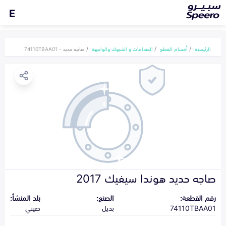
E
الرئيسية
أقسام القطع
الصدامات و الشبوك والواجهة
صاجه حديد - 74110TBAA01
صاجه حديد هوندا سيفيك 2017
رقم القطعة:
الصنع:
بلد المنشأ:
74110TBAA01
بديل
صيني