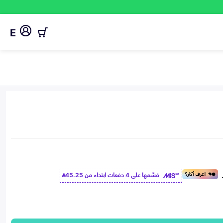
E
قسّمها على 4 دفعات ابتداء من
45.25