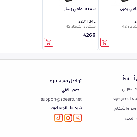
مي يمين
شمعة امامي يسار
2231134L
2
كاء 42
مستودع الشركاء 42
266
أن تبدأ
تواصل مع سبيرو
 سعّرلي
الدعم الفني
ة الخصوصية
support@speero.net
شبكاتنا الاجتماعية
وط والأحكام
الدفع