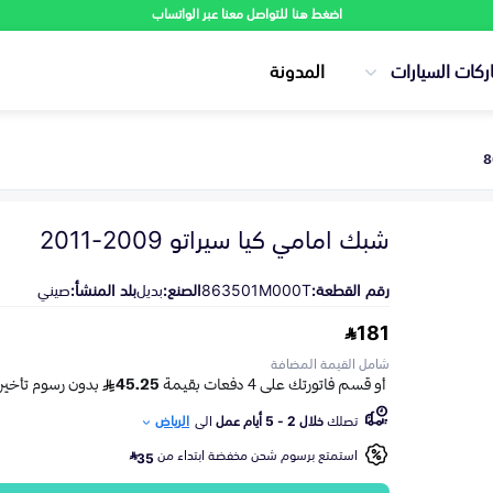
اضغط هنا للتواصل معنا عبر الواتساب
ركات السيارات
المدونة
شبك امامي كيا سيراتو 2009-2011
رقم القطعة:
863501M000T
الصنع:
بديل
بلد المنشأ:
صيني
181
شامل القيمة المضافة
تصلك
خلال 2 - 5 أيام عمل
الى
الرياض
استمتع برسوم شحن مخفضة ابتداء من
35