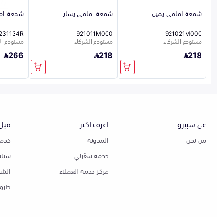
شمعة امامي يمين
شمعة امامي يسار
شمعة اما
231134R
921011M000
921021M000
مستودع الشركاء
مستودع الشركاء
مستودع الشر
266
218
218
عن سبيرو
اعرف اكثر
قبل 
من نحن
المدونة
خدمة
خدمة سعّرلي
سياس
مركز خدمة العملاء
الشر
طرق 