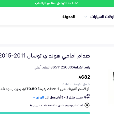
اضغط هنا للتواصل معنا عبر الواتساب
ركات السيارات
المدونة
صدام امامي هونداي توسان 2011-2015
رقم القطعة:
865112S000
الصنع:
أصلي
682
شامل القيمة المضافة
تصلك
خلال 2 - 5 أيام عمل
الى
الرياض
استمتع برسوم شحن مخفضة ابتداء من
35