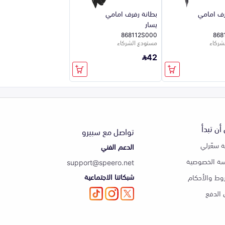
رف امامي
بطانة رفرف امامي
يسار
868112S000
868
شركاء
مستودع الشركاء
42
أن تبدأ
تواصل مع سبيرو
 سعّرلي
الدعم الفني
ة الخصوصية
support@speero.net
شبكاتنا الاجتماعية
وط والأحكام
الدفع