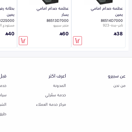
عظمة صدام امامي
عظمة صدام امامي
بطانة رف
يمين
يسار
يمين
122S000
86513D7000
86514D7000
تاجر-جدة-923
متجر سبيرو
مستودع ال
40
60
38
عن سبيرو
اعرف اكثر
قبل 
من نحن
المدونة
خدمة
خدمة سعّرلي
سياس
مركز خدمة العملاء
الشر
طرق 