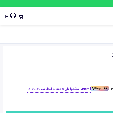
E
قسّمها على 4 دفعات ابتداء من
170.50