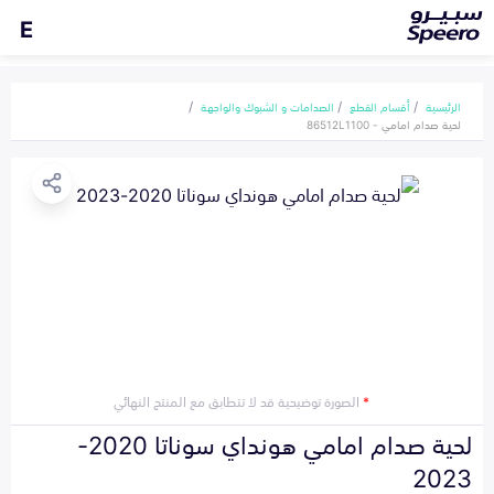
E
الرئيسية
أقسام القطع
الصدامات و الشبوك والواجهة
لحية صدام امامي - 86512L1100
*
الصورة توضيحية قد لا تتطابق مع المنتج النهائي
لحية صدام امامي هونداي سوناتا 2020-
2023