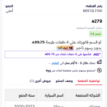
رقم القطعة:
الصنع:
86512L1100
أصلي
279
شامل القيمة المضافة
خصم 5%
قسّمها على 4 دفعات ابتداء من
69.75
تصلك
خلال 2 - 5 أيام عمل
الى
الرياض
استمتع برسوم شحن مخفضة ابتداء من
35
توافقية القطعة
وصف المنتج
عروض أخرى (1)
الشركة المصنعة
اسم السيارة
سنة الصنع
هونداي
سوناتا
2020-2023