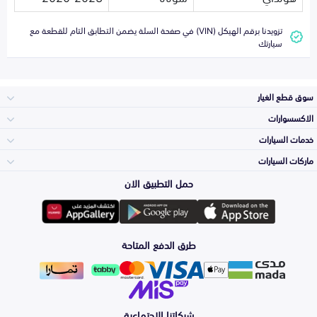
تزويدنا برقم الهيكل (VIN) في صفحة السلة يضمن التطابق التام للقطعة مع
سيارتك
سوق قطع الغيار
الاكسسوارات
الصدامات و الشبوك
خدمات السيارات
والواجهة
الاكسسوارات
ماركات السيارات
الأكثر مبيعاً
حمل التطبيق الان
المكائن، القيرات
تويوتا
وملحقاتها
لوازم الرحلات
صيانة
طرق الدفع المتاحة
الشمعات
هيونداي
والاصطبات (الاضاءة)
اكسسوارات العناية
التلميع والعناية
الفرامل والأقمشة
شبكاتنا الاجتماعية
كيا