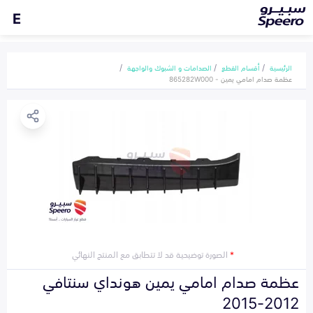
E
الرئيسية
أقسام القطع
الصدامات و الشبوك والواجهة
عظمة صدام امامي يمين - 865282W000
*
الصورة توضيحية قد لا تتطابق مع المنتج النهائي
عظمة صدام امامي يمين هونداي سنتافي
2012-2015