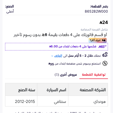
رقم القطعة:
الصنع:
865282W000
أصلي
24
شامل القيمة المضافة
قسّمها على 4 دفعات ابتداء من
6.00
تصلك
خلال 2 - 5 أيام عمل
الى
الرياض
استمتع برسوم شحن مخفضة ابتداء من
35
توافقية القطعة
عروض أخرى (1)
الشركة المصنعة
اسم السيارة
سنة الصنع
هونداي
سنتافي
2012-2015
تزويدنا برقم الهيكل (VIN) في صفحة السلة يضمن التطابق التام للقطعة مع