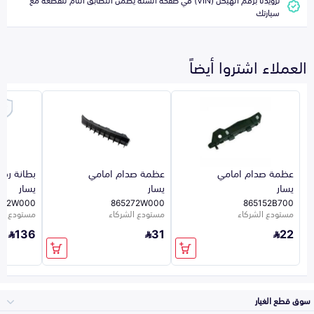
سيارتك
العملاء اشتروا أيضاً
عظمة صدام امامي
عظمة صدام امامي
بطانة رف
يسار
يسار
يسار
112W000
865272W000
865152B700
مستودع الشركاء
مستودع الشركاء
مستودع ال
136
31
22
سوق قطع الغيار