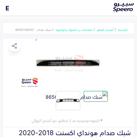
E
الرئيسية
أقسام القطع
الصدامات و الشبوك والواجهة
شبك صدام - 86561H6000
*
الصورة توضيحية قد لا تتطابق مع المنتج النهائي
شبك صدام هونداي اكسنت 2018-2020