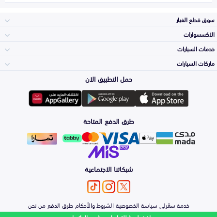
سوق قطع الغيار
الاكسسوارات
الصدامات و الشبوك
خدمات السيارات
والواجهة
الاكسسوارات
ماركات السيارات
الأكثر مبيعاً
حمل التطبيق الان
المكائن، القيرات
تويوتا
وملحقاتها
لوازم الرحلات
صيانة
طرق الدفع المتاحة
الشمعات
هيونداي
والاصطبات (الاضاءة)
اكسسوارات العناية
التلميع والعناية
الفرامل والأقمشة
شبكاتنا الاجتماعية
كيا
الزيوت و السوائل
حماية مقدمة السيارة
الأبواب، الرفرف
خدمة سعّرلي
سياسة الخصوصية
الشروط والأحكام
طرق الدفع
من نحن
نيسان
والكبوت