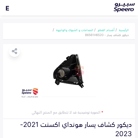
E
الرئيسية
أقسام القطع
الصدامات و الشبوك والواجهة
ديكور كشاف يسار - 86561H6520
*
الصورة توضيحية قد لا تتطابق مع المنتج النهائي
ديكور كشاف يسار هونداي اكسنت 2021-
2023