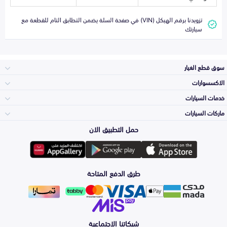
تزويدنا برقم الهيكل (VIN) في صفحة السلة يضمن التطابق التام للقطعة مع
سيارتك
سوق قطع الغيار
الاكسسوارات
الصدامات و الشبوك
خدمات السيارات
والواجهة
الاكسسوارات
ماركات السيارات
الأكثر مبيعاً
حمل التطبيق الان
المكائن، القيرات
تويوتا
وملحقاتها
لوازم الرحلات
صيانة
طرق الدفع المتاحة
الشمعات
هيونداي
والاصطبات (الاضاءة)
اكسسوارات العناية
التلميع والعناية
الفرامل والأقمشة
شبكاتنا الاجتماعية
كيا