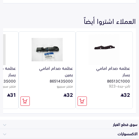
العملاء اشتروا أيضاً
عظمة صدام امامي
عظمة صدام امامي
عظمة صدا
يسار
يمين
يسار
133S000
865143S000
86513C1000
تاجر-جدة-923
متجر سبيرو
متجر سبيرو
31
32
32
سوق قطع الغيار
الاكسسوارات
الصدامات و الشبوك