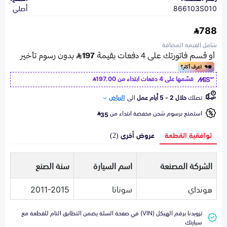
866103S010
أصلي
788
شامل القيمة المضافة
قسّمها على 4 دفعات ابتداء من
197.00
تصلك
خلال 2 - 5 أيام عمل
الى
الرياض
استمتع برسوم شحن مخفضة ابتداء من
35
توافقية القطعة
عروض أخرى (2)
الشركة المصنعة
اسم السيارة
سنة الصنع
هونداي
سوناتا
2011-2015
تزويدنا برقم الهيكل (VIN) في صفحة السلة يضمن التطابق التام للقطعة مع
سيارتك