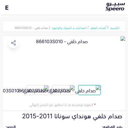
E
الرئيسية
أقسام القطع
الصدامات و الشبوك والواجهة
صدام خلفي - 866103S010
*
الصورة توضيحية قد لا تتطابق مع المنتج النهائي
صدام خلفي هونداي سوناتا 2011-2015
رقم القطعة:
الصنع: