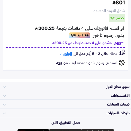
801
شامل القيمة المضافة
خصم 5%
قسّمها على 4 دفعات ابتداء من
200.25
تصلك
خلال 2 - 5 أيام عمل
الى
الرياض
استمتع برسوم شحن مخفضة ابتداء من
35
سوق قطع الغيار
الاكسسوارات
الصدامات و الشبوك
خدمات السيارات
والواجهة
الاكسسوارات
ماركات السيارات
الأكثر مبيعاً
حمل التطبيق الان
المكائن، القيرات
تويوتا
وملحقاتها