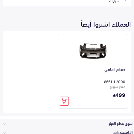
سيارتك
العملاء اشتروا أيضاً
صدام امامي
86511L2000
متجر سبيرو
499
سوق قطع الغيار
الاكسسوارات