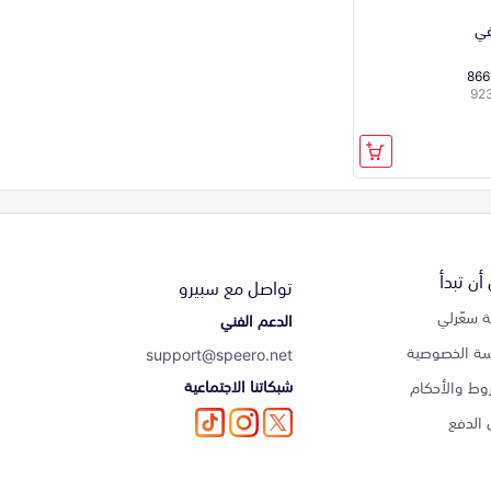
في
866
أن تبدأ
تواصل مع سبيرو
 سعّرلي
الدعم الفني
ة الخصوصية
support@speero.net
شبكاتنا الاجتماعية
وط والأحكام
الدفع