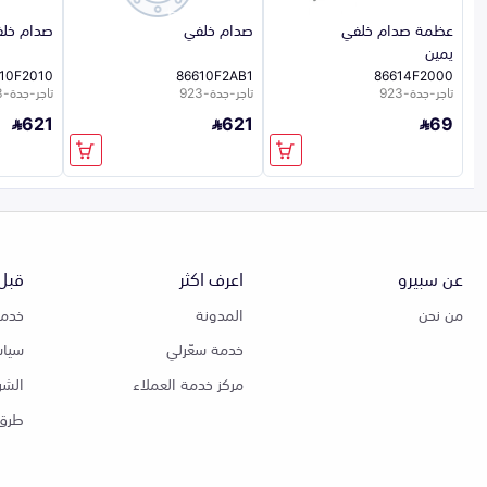
عظمة صدام خلفي
صدام خلفي
صدام خل
يمين
10F2010
86610F2AB1
86614F2000
تاجر-جدة-923
تاجر-جدة-923
تاجر-جدة-923
621
621
69
عن سبيرو
اعرف اكثر
قبل 
من نحن
المدونة
خدمة
خدمة سعّرلي
سياس
مركز خدمة العملاء
الشر
طرق 