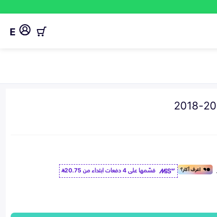
E
قسّمها على 4 دفعات ابتداء من
20.75