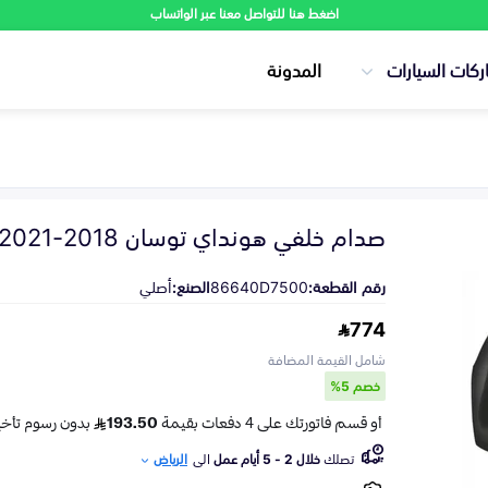
اضغط هنا للتواصل معنا عبر الواتساب
ركات السيارات
المدونة
صدام خلفي هونداي توسان 2018-2021
رقم القطعة:
86640D7500
الصنع:
أصلي
774
شامل القيمة المضافة
خصم 5%
تصلك
خلال 2 - 5 أيام عمل
الى
الرياض