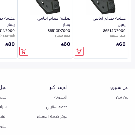
عظمة صدام امامي
عظمة صدام امامي
عظمة صد
يمين
يسار
يسار
51N7000
86513D7000
86514D7000
متجر سبيرو
متجر سبيرو
تاجر-جدة-923
80
60
60
عن سبيرو
اعرف اكثر
قبل 
من نحن
المدونة
خدمة
خدمة سعّرلي
سياس
مركز خدمة العملاء
الشر
طرق 