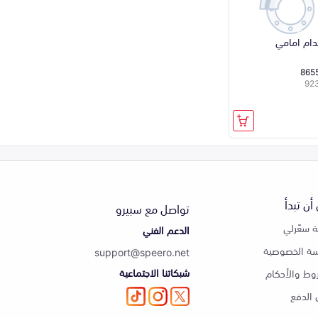
ام امامي
865
أن تبدأ
تواصل مع سبيرو
 سعّرلي
الدعم الفني
ة الخصوصية
support@speero.net
شبكاتنا الاجتماعية
وط والأحكام
الدفع